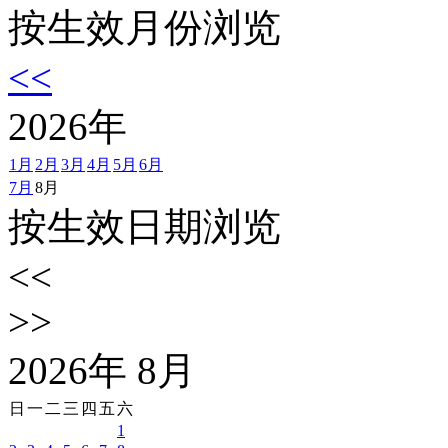
按生效月份浏览
<<
2026
年
1月
2月
3月
4月
5月
6月
7月
8月
按生效日期浏览
<<
>>
2026
年
8
月
日
一
二
三
四
五
六
1