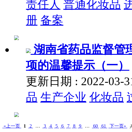
责任人
普通化妆品
册
备案
湖南省药品监督管
项的温馨提示（一）
更新日期 : 2022-03
品
生产企业
化妆品
«上一页
1
2
…
3
4
5
6
7
8
9
…
60
61
下一页»