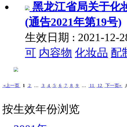
黑龙江省局关于化
(通告2021年第19号)
生效日期 : 2021-12
可
内容物
化妆品
配
«上一页
1
2
…
3
4
5
6
7
8
9
…
11
12
下一页»
按生效年份浏览