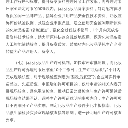
理工作程序和标准。提升备案资料整理环节工作效率，将办理时限
压缩至法定时限的50%以内。优化化妆品备案资料，针对配方体系
近似的同一品牌产品，指导企业共用产品安全性技术资料、功效宣
称评价试验数据，减轻企业申报负担。建立使用安全监测期新原料
的化妆品备案“绿色通道”，强化全过程技术指导，1个月内完成备
案资料技术核查，助力新原料快速合规落地应用。探索化妆品备案
人工智能辅助核查，提升备案质效。鼓励省内化妆品受托生产企业
转型为产品注册人、备案人。
（七）优化化妆品生产许可机制。加快审评审批速度，将化妆
品生产许可办理时限压缩至10个工作日，生产许可延续后2个月内
完成现场核查，对于现场检查判定为“整改后复查”的企业可实行承
诺整改、先证后查。申报增加许可项目的，仅对申请的相关内容开
展现场核查，避免重复检查。推动日常监督检查与生产许可延续后
现场核查结果互认。调整生产许可证载明的事项内容，生产许可项
目不再细分至产品类别。制定化妆品生产条件变化申报指南、化妆
品微生物检验实验室现场核查指导原则，进一步明确生产许可核查
要求。