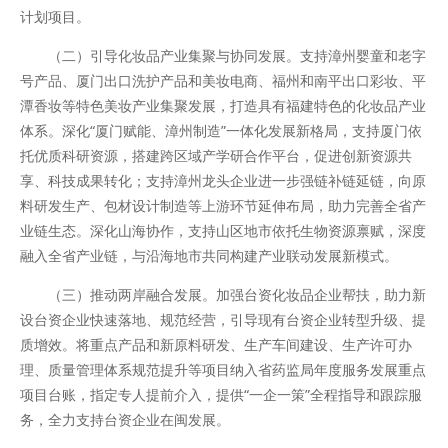
计划项目。
（二）引导化妆品产业集聚与协同发展。支持漳州婴童和老字
号产品、厦门出口洗护产品和美妆电商、福州和南平出口彩妆、平
潭香妆等特色美妆产业集聚发展，打造具有福建特色的化妆品产业
体系。深化“厦门赋能、漳州制造”一体化发展新格局，支持厦门依
托优质科研资源，搭建跨区域产学研合作平台，促进创新资源共
享、科技成果转化；支持漳州龙头企业进一步强链补链延链，向原
料研发生产、包材设计制造等上游环节延伸布局，助力完善全省产
业链生态。深化山海协作，支持山区地市依托生物资源禀赋，深度
融入全省产业链，与沿海地市共同构建产业联动发展新模式。
（三）推动两岸融合发展。加强台资化妆品企业帮扶，助力新
设台资企业快速落地、规范经营，引导现有台资企业转型升级、提
质增效。将重点产品和新原料研发、生产车间建设、生产许可办
理、质量管理体系规范提升等项目纳入省药监局年度服务发展重点
项目台账，指定专人提前介入，提供“一企一策”全程指导和跟踪服
务，全力支持台资企业在闽发展。