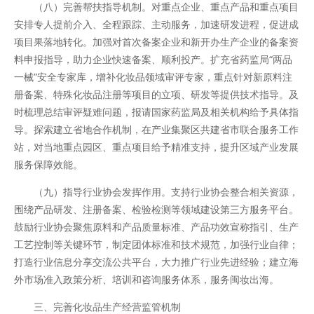
（八）完善帮扶指导机制。对重点企业、重点产品和重点项目
安排专人提前介入、全程跟踪、主动服务，加速研发进程，促进成
项目果落地转化。加强对首次备案企业和新开办生产企业的备案资
料申报指导，助力企业快速备案、顺利投产。扩充省药监局“两品
一械”安全专家库，增补化妆品领域审评专家，重点针对新原料注
册备案、特殊化妆品注册等项目的立项、研发等提供技术指导。及
时梳理总结审评疑难问题，报请国家药监局及相关机构给予具体指
导。探索建立省地合作机制，在产业集聚区共建省市联合服务工作
站，对当地重点园区、重点项目给予精准支持，提升区域产业发展
服务保障效能。
（九）指导行业协会发挥作用。支持行业协会整合相关资源，
围绕产品研发、注册备案、检验检测等领域建设第三方服务平台。
鼓励行业协会聚焦原料和产品质量标准、产品功效宣称指引、生产
工艺控制等关键环节，制定团体标准和技术规范，加强行业自律；
打造行业信息分享交流公共平台，大力推广行业先进经验；建立海
外市场准入政策分析、培训和咨询服务体系，服务闽妆出海。
三、完善化妆品生产经营监管机制