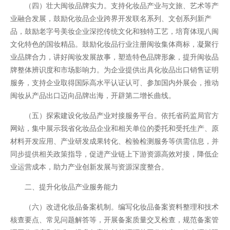
（四）壮大闽妆品牌实力。支持化妆品产业与文旅、艺术等产
业融合发展，鼓励化妆品企业跨界开发联名系列、文创系列新产
品，鼓励老字号美妆企业深挖传统文化和独特工艺，培育体现八闽
文化特色的国妆精品。鼓励化妆品行业注册闽妆集体商标，凝聚行
业品牌合力，讲好闽妆发展故事，塑造特色品牌形象，提升闽妆品
牌整体辨识度和市场影响力。为企业提供出具化妆品出口销售证明
服务，支持企业取得国际高水平认证认可、参加国内外展会，推动
闽妆从产品出口迈向品牌出海，开辟第二增长曲线。
（五）探索建设化妆品产业对接服务平台。依托省药监局官方
网站，集中展示我省化妆品企业和相关单位的委托和受托生产、原
材料开发应用、产业研发成果转化、检验检测服务等供需信息，并
同步提供相关政策指导，促进产业链上下游资源高效对接，降低企
业运营成本，助力产业创新发展与资源深度整合。
二、提升化妆品产业服务能力
（六）改进化妆品备案机制。编写化妆品备案资料整理和技术
核查要点、常见问题解答等，开展备案质量交叉检查，规范备案管