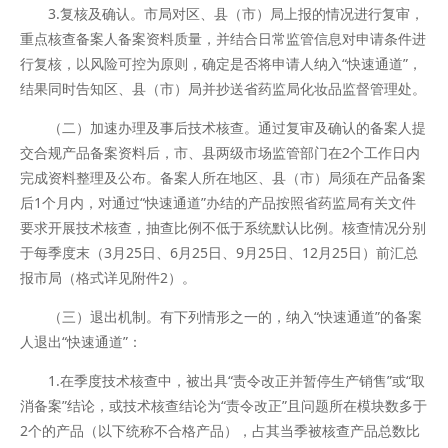
3.复核及确认。市局对区、县（市）局上报的情况进行复审，
重点核查备案人备案资料质量，并结合日常监管信息对申请条件进
行复核，以风险可控为原则，确定是否将申请人纳入“快速通道”，
结果同时告知区、县（市）局并抄送省药监局化妆品监督管理处。
（二）加速办理及事后技术核查。通过复审及确认的备案人提
交合规产品备案资料后，市、县两级市场监管部门在2个工作日内
完成资料整理及公布。备案人所在地区、县（市）局须在产品备案
后1个月内，对通过“快速通道”办结的产品按照省药监局有关文件
要求开展技术核查，抽查比例不低于系统默认比例。核查情况分别
于每季度末（3月25日、6月25日、9月25日、12月25日）前汇总
报市局（格式详见附件2）。
（三）退出机制。有下列情形之一的，纳入“快速通道”的备案
人退出“快速通道”：
1.在季度技术核查中，被出具“责令改正并暂停生产销售”或“取
消备案”结论，或技术核查结论为“责令改正”且问题所在模块数多于
2个的产品（以下统称不合格产品），占其当季被核查产品总数比