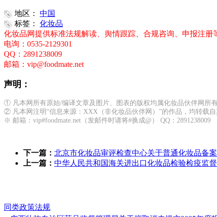
地区：
中国
标签：
化妆品
化妆品网提供标准法规解读、舆情跟踪、合规咨询、申报注册
电询：0535-2129301
QQ：2891238009
邮箱：vip@foodmate.net
声明：
① 凡本网所有原始/编译文章及图片、图表的版权均属化妆品伙伴网所
② 凡本网注明“信息来源：XXX（非化妆品伙伴网）”的作品，均转
※ 邮箱：vip#foodmate.net（发邮件时请将#换成@） QQ：2891238009
下一篇：
北京市化妆品审评检查中心关于普通化妆品备案
上一篇：
中华人民共和国海关进出口化妆品检验检疫监督管理
同类政策法规