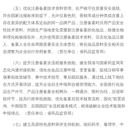
（五）优化注册备案技术资料管理。在严格守住质量安全底线、
符合国家法规标准前提下，允许仅着色剂、香精等成分种类或含量上
存在差异的配方体系近似的同一品牌产品，注册备案时共用产品安全
性技术资料。对因生产场地变化需重新注册备案的化妆品，除微生物
和理化检验报告外，允许使用原注册备案技术资料。压实化妆品注册
人、备案人全生命周期质量安全主体责任，将化妆品原料安全相关信
息调整为企业自行存档备查。（责任单位：省药品监管局）
（六）提升注册备案全流程服务效能。健全我省与国家药监局常
态化沟通对接机制，强化化妆品注册申报、变更备案、延续注销等事
项事前政策辅导、事中技术指导、事后跟踪服务。通过线上线下相结
合方式开展培训，提升企业自主申报和合规管理能力。全面推行化妆
品生产许可、产品注册备案全程网办、一网通办、限时办结，压缩审
批环节，提高行政审批效能。优化备案后技术核查流程，固化“前置咨
询、中期指导、后期跟踪”全流程服务模式，精准破解企业技术瓶颈和
申报堵点。（责任单位：省药品监管局）
（七）建立高原特色原料审评支持机制。组织药学、毒理学、中