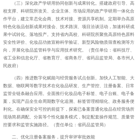
（三）深化政产学研用协同创新与成果转化。搭建政府引导、高
校支撑、科研院所攻关、企业主体、市场应用的政产学研用一体化合
作平台，建立常态化会商、技术对接、资源共享机制。定期举办高原
特色化妆品创新成果对接会、技术路演、项目洽谈活动，加速科研成
果中试转化、落地投产。支持省内高校、科研院所聚焦高原特色原料
安全性评价、化妆品功效宣称科学验证、新型风险物质筛查检测等方
向，开展化妆品监管科学与应用技术研究。（责任单位：省科技厅、
省工业和信息化厅、省教育厅、省商务厅、省药品监管局、各市州人
民政府）
（四）推进数字化赋能与经营服务试点创新。加快人工智能、大
数据、物联网等数字技术在化妆品研发、生产管控、注册备案、日常
监管全链条融合应用。全面推行化妆品电子标签、电子台账、电子备
案，实现产品全生命周期数字化追溯、标签管理精细化、政务服务便
利化。在确保安全可控的前提下，探索已备案普通化妆品在经营场所
现场简易调配、分装等个性化服务模式，制定配套操作规范、质量管
控要求和监管实施路径。（责任单位：省药品监管局）
二、优化注册备案服务，提升审评审批效能