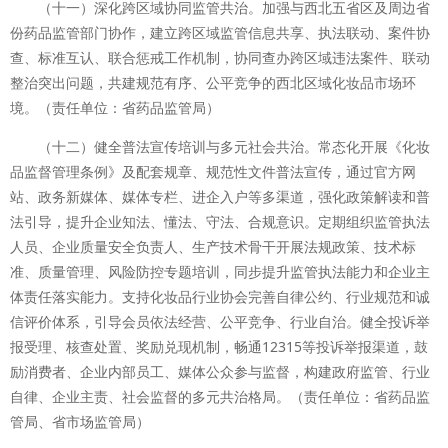
（十一）深化跨区域协同监管共治。加强与西北五省区及周边省
份药品监管部门协作，建立跨区域监管信息共享、执法联动、案件协
查、标准互认、联合惩戒工作机制，协同查办跨区域违法案件、联动
整治突出问题，共建规范有序、公平竞争的西北区域化妆品市场环
境。（责任单位：省药品监管局）
（十二）健全普法宣传培训与多元社会共治。常态化开展《化妆
品监督管理条例》及配套规章、规范性文件普法宣传，通过官方网
站、政务新媒体、媒体专栏、进企入户等多渠道，强化政策解读和普
法引导，提升企业知法、懂法、守法、合规意识。定期组织监管执法
人员、企业质量安全负责人、生产技术骨干开展法规政策、技术标
准、质量管理、风险防控专题培训，同步提升监管执法能力和企业主
体责任落实能力。支持化妆品行业协会完善自律公约、行业规范和诚
信评价体系，引导会员依法经营、公平竞争、行业自治。健全投诉举
报受理、核查处置、奖励兑现机制，畅通12315等投诉举报渠道，鼓
励消费者、企业内部员工、媒体公众参与监督，构建政府监管、行业
自律、企业主责、社会监督的多元共治格局。（责任单位：省药品监
管局、省市场监管局）