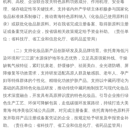
机构、高校、企业联合攻关特色原料功效成分、作用机理、安全毒
理、储存稳定性等关键技术。支持省内外产学研主体积极参与国家化
妆品标准体系制修订，推动青海特色原料纳入《化妆品已使用原料目
录》或获批化妆品新原料。对在我省完成注册备案、取得新原料注册
证或备案凭证的企业，按省级相关政策规定给予资金补助。（责任单
位：省科技厅、省工业和信息化厅、省药品监管局）
（二）支持化妆品新产品创新研发及及品牌培育。依托青海低污
染环境和“三江源”水源保护地等生态优势，立足高原强紫外线、干燥
缺氧气候特征，紧盯抗衰老、舒缓修护、祛斑美白、全光谱防晒、屏
障修复等功效需求，支持研发适配高原人群及敏感肌、老年人、孕产
妇等特殊群体的个性化、精细化功效护肤产品。支持以中藏药理论为
基础的高原特色化妆品研发，推动传统中藏药炮制技艺与现代化妆品
技术深度融合，开发具有高原辨识度的特色化妆品。引导企业推行绿
色生产工艺、环保可降解包装，走低碳循环发展路径，持续打造大美
青海·纯净美妆区域公共品牌。对完成注册备案、依托青海特色原料开
发并取得产品注册或备案凭证的企业，按规定给予研发及申报资金补
助。（责任单位：省科技厅、省工业和信息化厅、省药品监管局）