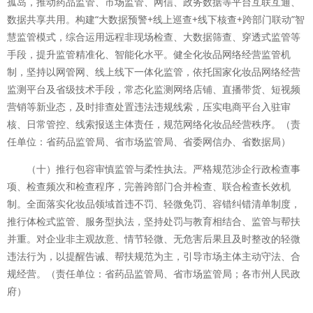
孤岛，推动药品监管、市场监管、网信、政务数据等平台互联互通、
数据共享共用。构建“大数据预警+线上巡查+线下核查+跨部门联动”智
慧监管模式，综合运用远程非现场检查、大数据筛查、穿透式监管等
手段，提升监管精准化、智能化水平。健全化妆品网络经营监管机
制，坚持以网管网、线上线下一体化监管，依托国家化妆品网络经营
监测平台及省级技术手段，常态化监测网络店铺、直播带货、短视频
营销等新业态，及时排查处置违法违规线索，压实电商平台入驻审
核、日常管控、线索报送主体责任，规范网络化妆品经营秩序。（责
任单位：省药品监管局、省市场监管局、省委网信办、省数据局）
（十）推行包容审慎监管与柔性执法。严格规范涉企行政检查事
项、检查频次和检查程序，完善跨部门合并检查、联合检查长效机
制。全面落实化妆品领域首违不罚、轻微免罚、容错纠错清单制度，
推行体检式监管、服务型执法，坚持处罚与教育相结合、监管与帮扶
并重。对企业非主观故意、情节轻微、无危害后果且及时整改的轻微
违法行为，以提醒告诫、帮扶规范为主，引导市场主体主动守法、合
规经营。（责任单位：省药品监管局、省市场监管局；各市州人民政
府）