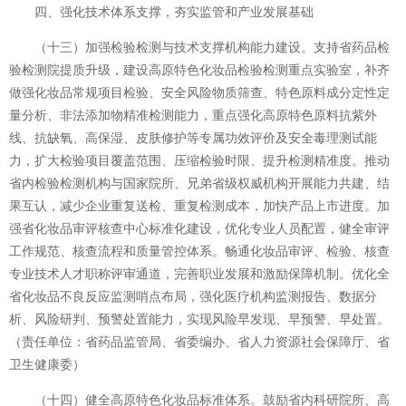
四、强化技术体系支撑，夯实监管和产业发展基础
（十三）加强检验检测与技术支撑机构能力建设。支持省药品检
验检测院提质升级，建设高原特色化妆品检验检测重点实验室，补齐
做强化妆品常规项目检验、安全风险物质筛查、特色原料成分定性定
量分析、非法添加物精准检测能力，重点强化高原特色原料抗紫外
线、抗缺氧、高保湿、皮肤修护等专属功效评价及安全毒理测试能
力，扩大检验项目覆盖范围、压缩检验时限、提升检测精准度。推动
省内检验检测机构与国家院所、兄弟省级权威机构开展能力共建、结
果互认，减少企业重复送检、重复检测成本，加快产品上市进度。加
强省化妆品审评核查中心标准化建设，优化专业人员配置，健全审评
工作规范、核查流程和质量管控体系。畅通化妆品审评、检验、核查
专业技术人才职称评审通道，完善职业发展和激励保障机制。优化全
省化妆品不良反应监测哨点布局，强化医疗机构监测报告、数据分
析、风险研判、预警处置能力，实现风险早发现、早预警、早处置。
（责任单位：省药品监管局、省委编办、省人力资源社会保障厅、省
卫生健康委）
（十四）健全高原特色化妆品标准体系。鼓励省内科研院所、高