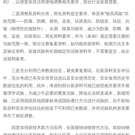
则》，以便更加灵活简便地调整相关要求，契合行业发展需要。
二是调整新原料分类，简化资料提交要求。将原来“较高风险”功
效范围——防腐、防晒、着色、染发、祛斑美白、防脱发、祛痘、抗
皱（物理性抗皱除外）、去屑、除臭功能等，减少为防腐、防晒、着
色、染发、祛斑美白，简化资料要求，并与《条例》规定需要注册的
功效范围一致。部分注册备案资料，如功能依据资料、检测方法文本
及验证资料、加速试验和长期稳定性试验资料等，不需要提交，由企
业留档备查。
三是充分利用已有数据信息，避免重复测试。在新原料安全评估
中，充分考虑已有安全背景信息以及安全使用历史、安全食用历史等
数据信息的利用。此外，考虑到部分新原料可能已按照相关要求开展
毒理学试验，为减少不必要的重复试验，降低企业研发成本，新规明
确，已采用我国其他国家标准或国际通行方法进行试验的，在不影响
新原料安全评估结论的前提下可利用已有数据，并对试验机构资质要
求作了相应调整。
四是加强新技术新方法应用，全面接纳动物替代方法。鼓励动物
替代测试方法等新技术、新方法应用，企业可直接采用国际权威机构