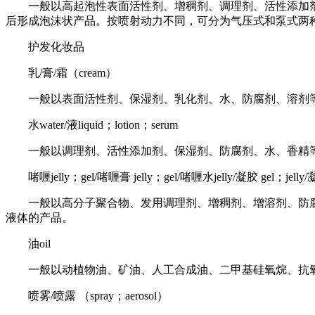
一般以高起泡性表面活性剂、增稠剂、调理剂、活性添加
后形成泡沫状产品。按喷射动力不同，可分为气压式和泵式两
护发化妆品
乳/膏/霜（cream）
一般以表面活性剂、保湿剂、乳化剂、水、防腐剂、溶剂
水water/液liquid；lotion；serum
一般以调理剂、活性添加剂、保湿剂、防腐剂、水、香精
啫喱jelly；gel/啫喱膏 jelly；gel/啫喱水jelly/凝胶 gel；jelly/凝
一般以高分子聚合物、发用调理剂、增稠剂、增溶剂、防
液体的产品。
油oil
一般以动植物油、矿油、人工合成油、二甲基硅氧烷、抗
喷雾/喷露 （spray；aerosol）