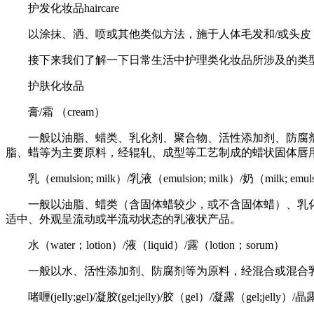
护发化妆品haircare
以涂抹、洒、喷或其他类似方法，施于人体毛发和/或头
接下来我们了解一下日常生活中护理类化妆品所涉及的类
护肤化妆品
膏/霜 （cream）
一般以油脂、蜡类、乳化剂、聚合物、活性添加剂、防腐
脂、蜡等为主要原料，经辊轧、成型等工艺制成的蜡状固体唇
乳（emulsion; milk）/乳液（emulsion; milk）/奶（milk; emu
一般以油脂、蜡类（含固体蜡较少，或不含固体蜡）、乳
适中、外观呈流动或半流动状态的乳液状产品。
水（water；lotion）/液（liquid）/露（lotion；sorum）
一般以水、活性添加剂、防腐剂等为原料，经混合或混合
啫喱(jelly;gel)/凝胶(gel;jelly)/胶（gel）/凝露（gel;jelly）/晶露