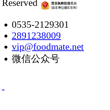
Reserved
0535-2129301
2891238009
vip@foodmate.net
微信公众号