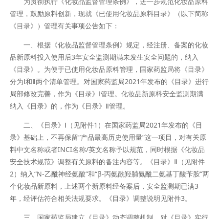
为贯彻执行《化妆品监督管理条例》，进一步规范化妆品原料
管理，鼓励原料创新，现就《已使用化妆品原料目录》（以下简称
《目录》）管理有关事项公告如下：
一、根据《化妆品监督管理条例》规定，经注册、备案的化妆
品新原料投入使用后3年安全监测期满未发生安全问题的，纳入
《目录》。为便于已使用化妆品原料管理，国家药监局将《目录》
分为Ⅰ和Ⅱ两个清单管理。对国家药监局2021年发布的《目录》进行
局部修改完善，作为《目录》Ⅰ管理。化妆品新原料安全监测期满
纳入《目录》的，作为《目录》Ⅱ管理。
二、《目录》Ⅰ（见附件1）在国家药监局2021年发布的《目
录》基础上，不再保留“产品最高历史使用量”这一项目，对有关原
料中文名称或者INCI名称/英文名称予以规范，同时根据《化妆品
安全技术规范》调整有关原料的备注内容等。《目录》Ⅱ（见附件
2）纳入“N-乙酰神经氨酸”和“β-丙氨酰羟脯氨酰二氨基丁酸苄胺”两
个化妆品新原料，上述两个新原料经备案后，安全监测期已满3
年，经评估符合相关法规要求。《目录》调整说明见附件3。
三、国家药监局建立《目录》动态调整机制，对《目录》实行