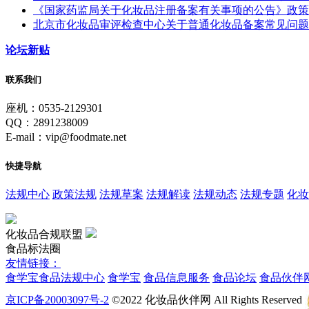
《国家药监局关于化妆品注册备案有关事项的公告》政策
北京市化妆品审评检查中心关于普通化妆品备案常见问题
论坛新贴
联系我们
座机：0535-2129301
QQ：2891238009
E-mail：vip@foodmate.net
快捷导航
法规中心
政策法规
法规草案
法规解读
法规动态
法规专题
化妆
化妆品合规联盟
食品标法圈
友情链接：
食学宝
食品法规中心
食学宝
食品信息服务
食品论坛
食品伙伴
京ICP备20003097号-2
©2022 化妆品伙伴网 All Rights Reserved