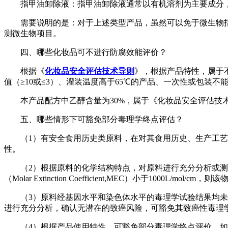
指甲油卸除液：指甲油卸除液通常以有机溶剂为主要成分
需要说明的是：对于上述类型产品，虽然可以免于微生物
测微生物项目。
四、哪些化妆品可不进行防腐效能评价？
根据《
化妆品安全评估技术导则
》，根据产品特性，属于不
值（≥10或≤3）、灌装温度高于65℃的产品、一次性或包
本产品配方中乙醇含量为30%，属于《化妆品安全评估技术导
五、哪些情形下可豁免部分毒理学终点评估？
（1）有安全食用历史类原料，在对其食用历史、生产工
性。
（2）根据原料的化学结构特点，对原料进行充分分析或测试
（Molar Extinction Coefficient,MEC）小于1000L
（3）原料经基因水平和染色体水平的毒理学试验结果均
进行充分分析，确认无潜在的致癌风险，可豁免其致癌性毒理
（4）根据产品使用特性，可豁免部分毒理学终点评价，