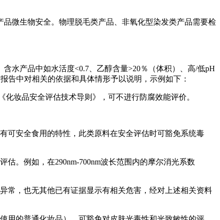
产品微生物安全。物理脱毛类产品、非氧化型染发类产品需要检
产品中如水活度<0.7、乙醇含量>20％（体积）、高/低pH
评估报告中对相关的依据和具体情形予以说明，示例如下：
，依据《化妆品安全评估技术导则》，可不进行防腐效能评价。
料有可安全食用的特性，此类原料在安全评估时可豁免系统毒
例如，在290nm-700nm波长范围内的摩尔消光系数
标异常，也无其他已有证据显示有相关危害，经对上述相关资料
间使用的普通化妆品），可豁免对皮肤光毒性和光致敏性的评