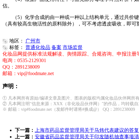
估。
（5）化学合成的由一种或一种以上结构单元，通过共价键链
（具有较高生物活性的原料除外），可不考虑透皮吸收，即可
地区：
广州市
标签：
普通化妆品
备案
市场监督
化妆品网提供标准法规解读、舆情跟踪、合规咨询、申报注册
电询：0535-2129301
QQ：2891238009
邮箱：vip@foodmate.net
声明：
① 凡本网所有原始/编译文章及图片、图表的版权均属化妆品伙伴网所
② 凡本网注明“信息来源：XXX（非化妆品伙伴网）”的作品，均转
※ 邮箱：vip#foodmate.net（发邮件时请将#换成@） QQ：2891238009
下一篇：
上海市药品监督管理局关于马炜代表建议的答复|关
上一篇：
安徽省药品监督管理局关于印发随机抽查事项清单