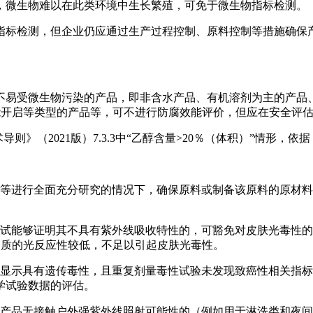
，微生物难以在此类环境中生长繁殖，可免于微生物指标检测。
指标检测，但企业仍应通过生产过程控制、原料控制等措施确保
易受微生物污染的产品，即非含水产品、有机溶剂为主的产品、含水
装不能开启等类型的产品等，可不进行防腐效能评价，但应在安全
则》（2021版）7.3.3中“乙醇含量>20％（体积）”情形
艺等进行全面充分研究的情况下，确保原料或制备该原料的原材
能够证明其不具有紫外线吸收特性的，可豁免对皮肤光毒性的评估。
/mol/cm，则该物质的光反应性较低，不足以引起皮肤光毒性。
未显示具有遗传毒性，且重复剂量毒性试验未发现致癌性相关指
学试验数据的评估。
如产品无接触户外强紫外线照射可能性的（例如用于淋洗类和夜