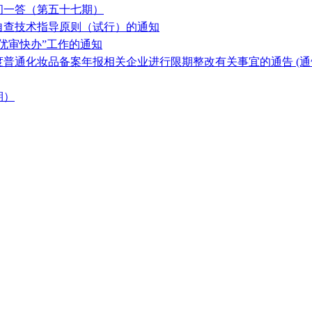
问一答（第五十七期）
自查技术指导原则（试行）的通知
优审快办”工作的通知
普通化妆品备案年报相关企业进行限期整改有关事宜的通告 (通告〔
期）