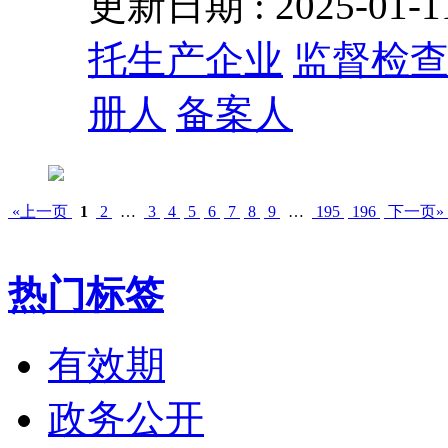
更新日期 : 2025-01
托生产企业
监督检
册人
备案人
«上一页
1
2
…
3
4
5
6
7
8
9
…
195
196
下一页»
热门标签
有效期
政务公开