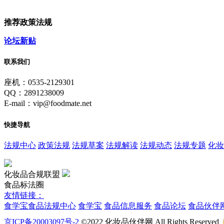
推荐政策法规
论坛新贴
联系我们
座机：0535-2129301
QQ：2891238009
E-mail：vip@foodmate.net
快捷导航
法规中心
政策法规
法规草案
法规解读
法规动态
法规专题
化妆
化妆品合规联盟
食品标法圈
友情链接：
食学宝
食品法规中心
食学宝
食品信息服务
食品论坛
食品伙伴
京ICP备20003097号-2
©2022 化妆品伙伴网 All Rights Reserved